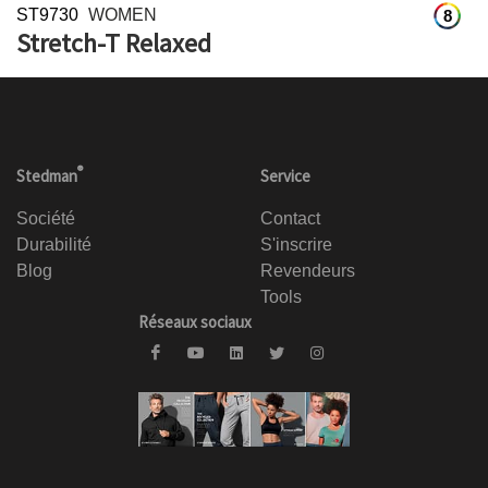
ST9730
WOMEN
8
Stretch-T Relaxed
®
Stedman
Service
Société
Contact
Durabilité
S'inscrire
Blog
Revendeurs
Tools
Réseaux sociaux