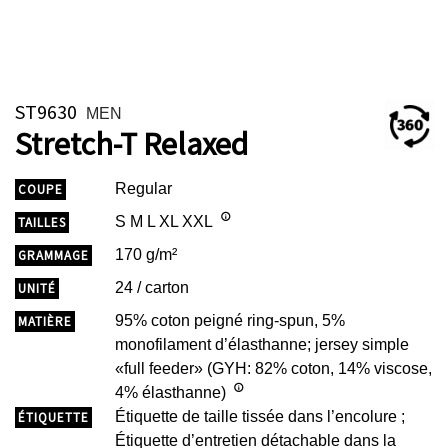
ST9630
MEN
Stretch-T Relaxed
Regular
COUPE
S M L XL XXL
TAILLES
170 g/m²
GRAMMAGE
24 / carton
UNITÉ
95% coton peigné ring-spun, 5%
MATIÈRE
monofilament d’élasthanne; jersey simple
«full feeder» (GYH: 82% coton, 14% viscose,
4% élasthanne)
Étiquette de taille tissée dans l’encolure ;
ÉTIQUETTE
Étiquette d’entretien détachable dans la