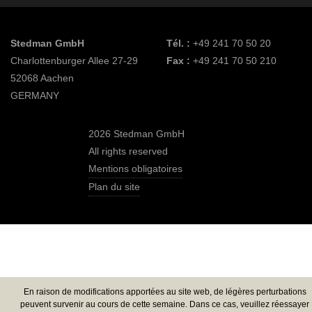
Stedman GmbH
Tél. :
+49 241 70 50 20
Charlottenburger Allee 27-29
Fax :
+49 241 70 50 210
52068 Aachen
GERMANY
2026 Stedman GmbH
All rights reserved
Mentions obligatoires
Plan du site
En raison de modifications apportées au site web, de légères perturbations
peuvent survenir au cours de cette semaine. Dans ce cas, veuillez réessayer