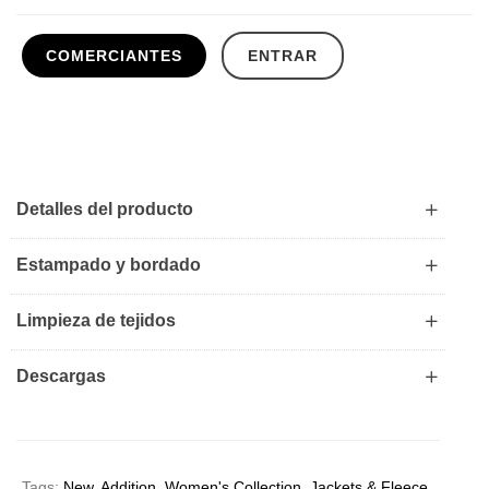
COMERCIANTES
ENTRAR
Detalles del producto
Estampado y bordado
Limpieza de tejidos
Descargas
Tags:
New
,
Addition
,
Women's Collection
,
Jackets & Fleece
,