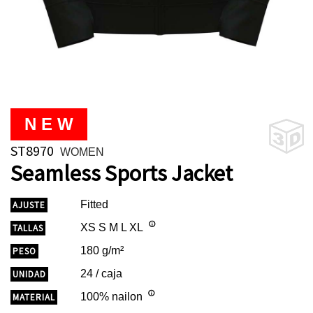
N E W
ST8970
WOMEN
Seamless Sports Jacket
Fitted
AJUSTE
XS S M L XL
TALLAS
180 g/m²
PESO
24 / caja
UNIDAD
100% nailon
MATERIAL