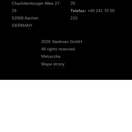
Charlottenburger Allee 27-
20
29
Telefax:
+49 241 70 50
52068 Aachen
210
GERMANY
2026 Stedman GmbH
All rights reserved
Metryczka
Mapa strony