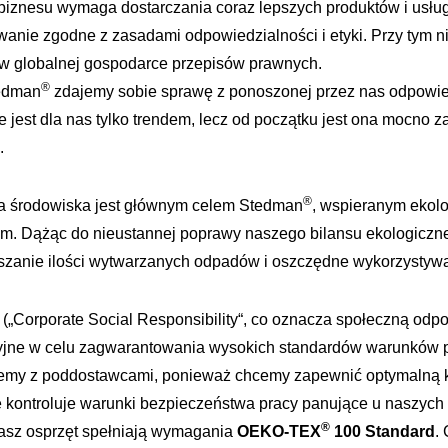
t biznesu wymaga dostarczania coraz lepszych produktów i usł
anie zgodne z zasadami odpowiedzialności i etyki. Przy tym n
w globalnej gospodarce przepisów prawnych.
®
tedman
zdajemy sobie sprawę z ponoszonej przez nas odpowied
e jest dla nas tylko trendem, lecz od początku jest ona mocno
.
®
a środowiska jest głównym celem Stedman
, wspieranym ekol
em. Dążąc do nieustannej poprawy naszego bilansu ekologic
szanie ilości wytwarzanych odpadów i oszczędne wykorzystywan
Corporate Social Responsibility“, co oznacza społeczną odpow
yjne w celu zagwarantowania wysokich standardów warunków pr
emy z poddostawcami, ponieważ chcemy zapewnić optymalną ko
 kontroluje warunki bezpieczeństwa pracy panujące u naszych
®
nasz osprzęt spełniają wymagania
OEKO-TEX
100 Standard
.