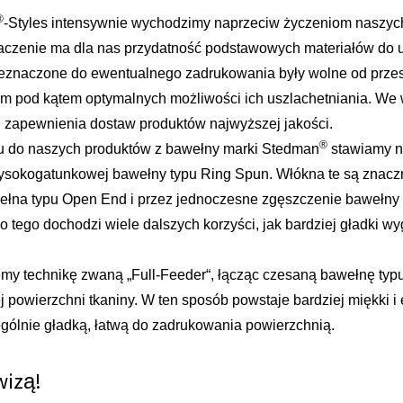
®
-Styles intensywnie wychodzimy naprzeciw życzeniom naszyc
aczenie ma dla nas przydatność podstawowych materiałów do us
eznaczone do ewentualnego zadrukowania były wolne od prze
m pod kątem optymalnych możliwości ich uszlachetniania. We w
 zapewnienia dostaw produktów najwyższej jakości.
®
u do naszych produktów z bawełny marki Stedman
stawiamy na
okogatunkowej bawełny typu Ring Spun. Włókna te są znacznie 
awełna typu Open End i przez jednoczesne zgęszczenie bawełny t
o tego dochodzi wiele dalszych korzyści, jak bardziej gładki wy
my technikę zwaną „Full-Feeder“, łącząc czesaną bawełnę typ
powierzchni tkaniny. W ten sposób powstaje bardziej miękki i 
ególnie gładką, łatwą do zadrukowania powierzchnią.
wizą!