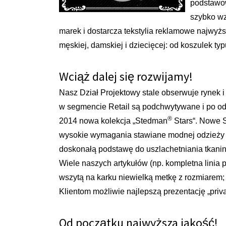
podstawow
szybko wz
marek i dostarcza tekstylia reklamowe najwyż
męskiej, damskiej i dziecięcej: od koszulek typ
Wciąż dalej się rozwijamy!
Nasz Dział Projektowy stale obserwuje rynek i
w segmencie Retail są podchwytywane i po o
®
2014 nowa kolekcja „Stedman
Stars“. Nowe 
wysokie wymagania stawiane modnej odzieży p
doskonałą podstawę do uszlachetniania tkanin
Wiele naszych artykułów (np. kompletna linia 
wszytą na karku niewielką metkę z rozmiarem
Klientom możliwie najlepszą prezentację „priva
Od początku najwyższa jakość!