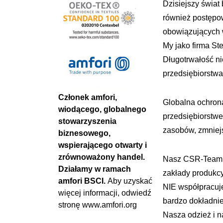
Dzisiejszy świa
również postępow
obowiązujących 
My jako firma S
Długotrwałość ni
przedsiębiorstwa
Członek amfori,
Globalna ochron
wiodącego, globalnego
przedsiębiorstw
stowarzyszenia
zasobów, zmniej
biznesowego,
wspierającego otwarty i
zrównoważony handel.
Nasz CSR-Team („
Działamy w ramach
zakłady produkc
amfori BSCI.
Aby uzyskać
NIE współpracuj
więcej informacji, odwiedź
bardzo dokładnie
stronę
www.amfori.org
Nasza odzież i 