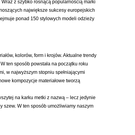
lo. Wraz z szybko rosnącą popularnością marki
noszących największe sukcesy europejskich
obejmuje ponad 150 stylowych modeli odzieży
ałów, kolorów, form i krojów. Aktualne trendy
W ten sposób powstała na początku roku
ami, w najwyższym stopniu spełniającymi
i nowe kompozycje materiałowe tworzą
szytej na karku metki z nazwą – lecz jedynie
zny szew. W ten sposób umożliwiamy naszym