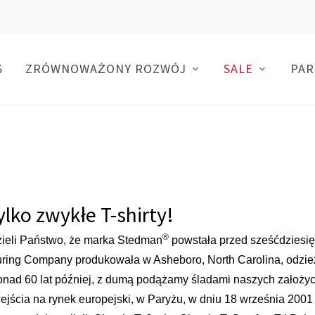
S
ZRÓWNOWAŻONY ROZWÓJ
SALE
PAR
ylko zwykłe T-shirty!
®
ieli Państwo, że marka Stedman
powstała przed sześćdziesi
ring Company produkowała w Asheboro, North Carolina, odzież 
ponad 60 lat później, z dumą podążamy śladami naszych założycie
wejścia na rynek europejski, w Paryżu, w dniu 18 września 2001