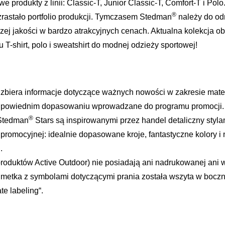
e produkty z linii: Classic-T, Junior Classic-T, Comfort-T i Po
®
rastało portfolio produkcji. Tymczasem Stedman
należy do od
szej jakości w bardzo atrakcyjnych cenach. Aktualna kolekcja 
u T-shirt, polo i sweatshirt do modnej odzieży sportowej!
 zbiera informacje dotyczące ważnych nowości w zakresie materi
dpowiednim dopasowaniu wprowadzane do programu promocji. 
®
Stedman
Stars są inspirowanymi przez handel detaliczny styl
romocyjnej: idealnie dopasowane kroje, fantastyczne kolory 
.
produktów Active Outdoor) nie posiadają ani nadrukowanej ani w
; metka z symbolami dotyczącymi prania została wszyta w boc
te labeling“.