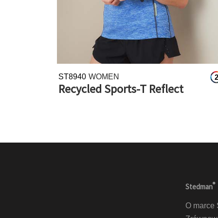
ST8940
WOMEN
Recycled Sports-T Reflect
®
Stedman
O marce