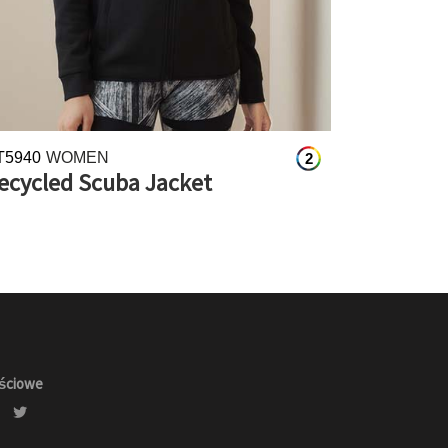
T5940
WOMEN
2
ecycled Scuba Jacket
ościowe