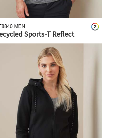
T8840
MEN
2
ecycled Sports-T Reflect