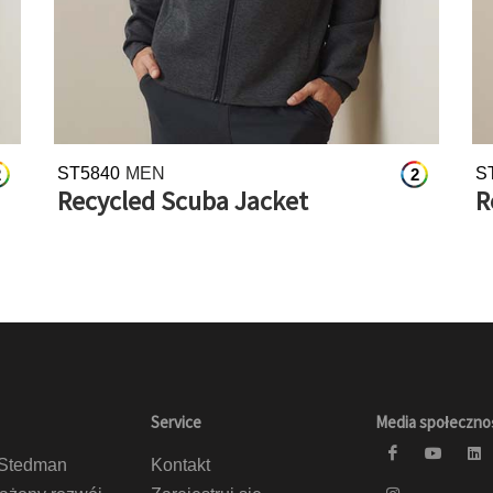
ST5840
MEN
S
2
2
Recycled Scuba Jacket
R
Service
Media społeczn
 Stedman
Kontakt