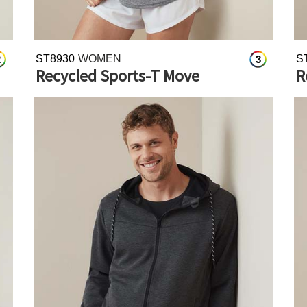
ST8930
WOMEN
S
2
3
Recycled Sports-T Move
R